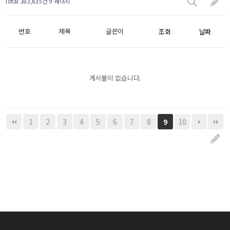
Total 383,635건
9 페이지
번호
제목
글쓴이
조회
날짜
게시물이 없습니다.
1
2
3
4
5
6
7
8
10
9