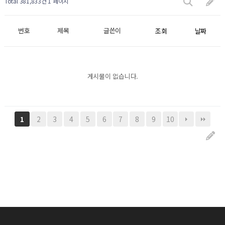
Total 381,833건
1 페이지
번호
제목
글쓴이
조회
날짜
게시물이 없습니다.
2
3
4
5
6
7
8
9
10
1