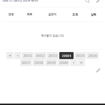
Total 377,665건
20034 페이지
번호
제목
글쓴이
조회
날짜
게시물이 없습니다.
20031
20032
20033
20035
20036
20034
20037
20038
20039
20040